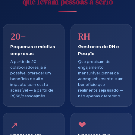
que levam pessoas a sério
20+
RH
Pequenas e médias
Gestores de RH e
empresas
People
A partir de 20
Que precisam de
colaboradores já é
engajamento
possível oferecer um
mensurável, painel de
benefício de alto
acompanhamento e um
impacto com custo
benefício que
acessível — a partir de
realmente seja usado —
R$35/pessoa/mês.
não apenas oferecido.
↗
❤