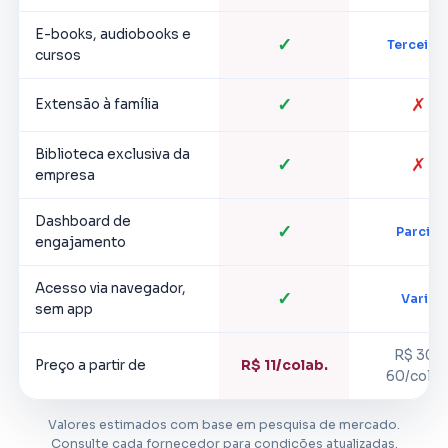
E-books, audiobooks e
✓
Terceiro
cursos
✓
✗
Extensão à família
Biblioteca exclusiva da
✓
✗
empresa
Dashboard de
✓
Parcial
engajamento
Acesso via navegador,
✓
Varia
sem app
R$ 30–
Preço a partir de
R$ 11/colab.
60/colab
Valores estimados com base em pesquisa de mercado.
Consulte cada fornecedor para condições atualizadas.