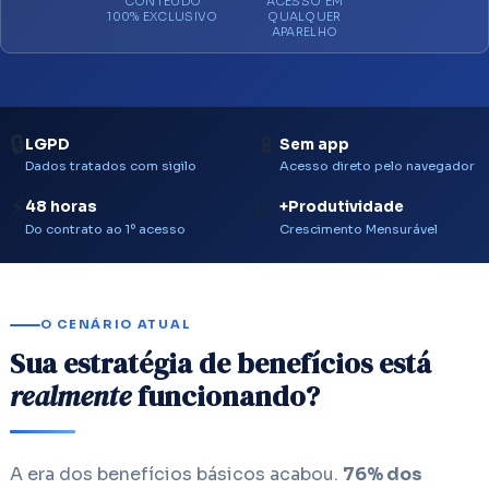
CONTEÚDO
ACESSO EM
100% EXCLUSIVO
QUALQUER
APARELHO
🔒
📵
LGPD
Sem app
Dados tratados com sigilo
Acesso direto pelo navegador
⚡
📈
48 horas
+Produtividade
Do contrato ao 1º acesso
Crescimento Mensurável
O CENÁRIO ATUAL
Sua estratégia de benefícios está
realmente
funcionando?
A era dos benefícios básicos acabou.
76% dos