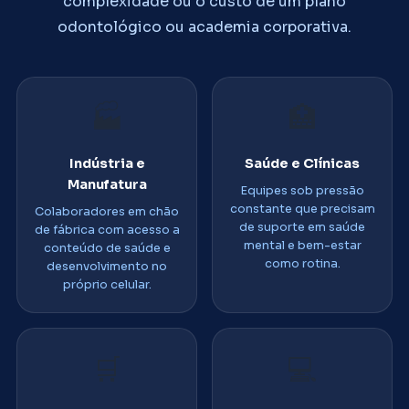
complexidade ou o custo de um plano
odontológico ou academia corporativa.
🏭
🏥
Indústria e
Saúde e Clínicas
Manufatura
Equipes sob pressão
constante que precisam
Colaboradores em chão
de suporte em saúde
de fábrica com acesso a
mental e bem-estar
conteúdo de saúde e
como rotina.
desenvolvimento no
próprio celular.
🛒
💻