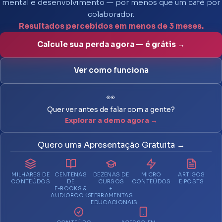
mental e desenvolvimento — por menos que um café por
colaborador.
Resultados percebidos em menos de 3 meses.
Calcule sua perda agora — é grátis →
Ver como funciona
👀
Quer ver antes de falar com a gente?
Explorar a demo agora →
Quero uma Apresentação Gratuita →
MILHARES DE
CENTENAS
DEZENAS DE
MICRO
ARTIGOS
CONTEÚDOS
DE
CURSOS
CONTEÚDOS
E POSTS
E-BOOKS &
+
AUDIOBOOKS
FERRAMENTAS
EDUCACIONAIS